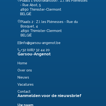
Plaats 1 (hoofdkantoor) : Z.I. les Plénesses
- Rue Abot, 5
4890 Thimister-Clermont
BELGIË
Plaats 2 : Z.I. les Plénesses - Rue du
Bosquet, 4
4890 Thimister-Clermont
BELGIË
info@garsou-angenot.be
+32 (0)87 32 44 20
Garsou-Angenot
Home
Over ons
Nieuws
Vacatures
Contact
Aanmelden voor de nieuwsbrief
Uw naam