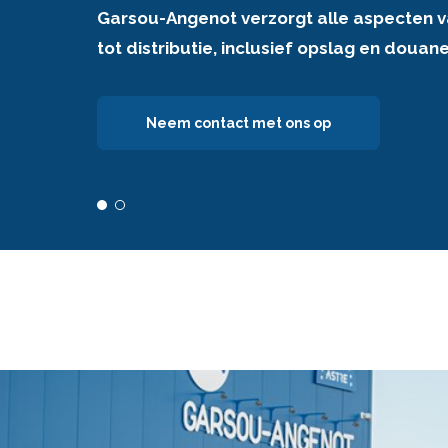
Garsou-Angenot verzorgt alle aspecten v
Bij Garsou-Angenot beheren we al bijna 1
tot distributie, inclusief opslag en douan
zee), van het laadadres tot het punt van l
Neem contact met ons op
Ontdek onze waarden