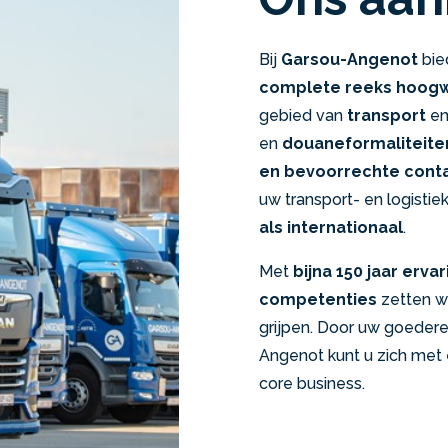
Bij
Garsou-Angenot
bie
complete reeks hoogw
gebied van
transport
e
en
douaneformaliteite
en bevoorrechte cont
uw transport- en logisti
als internationaal
.
Met
bijna 150 jaar ervar
competenties
zetten wij
grijpen. Door uw goeder
Angenot kunt u zich met 
core business.