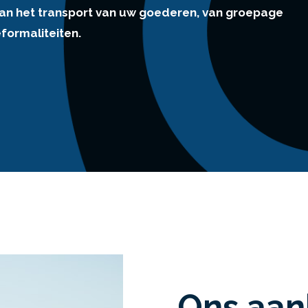
an het transport van uw goederen, van groepage
50 jaar al uw B2B transportbehoeften (weg, lucht,
eformaliteiten.
evering.
Ons aa