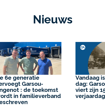
Nieuws
Vandaag is de grote
Garsou-An
dag: Garsou-Angenot
jaar innov
iert zijn 150e
evolutie
verjaardag!