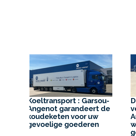
ou-
De 6e generatie
 de
vervoegt Garsou-
Angenot : de toekomst
v
wordt in familieverband
geschreven