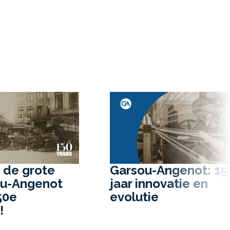
genot: 150
Grote figuren uit o
atie en
geschiedenis en
fascinerend verhaa
over onze vroege 
met paarden