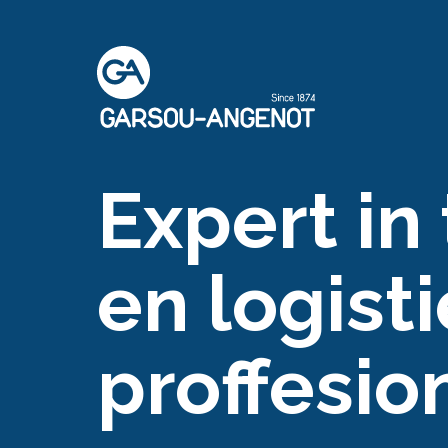
Expert in
Wereldwi
en logist
leveranci
proffesio
goedere