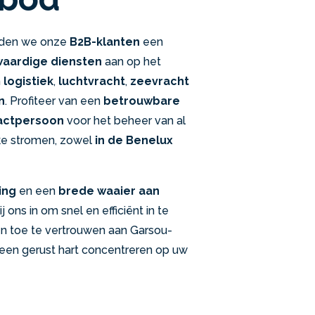
den we onze
B2B-klanten
een
aardige diensten
aan op het
n
logistiek
,
luchtvracht
,
zeevracht
n
. Profiteer van een
betrouwbare
actpersoon
voor het beheer van al
eke stromen, zowel
in de Benelux
ing
en een
brede waaier aan
 ons in om snel en efficiënt in te
en toe te vertrouwen aan Garsou-
een gerust hart concentreren op uw