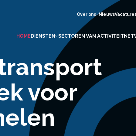
Over ons
Nieuws
Vacature
HOME
DIENSTEN
SECTOREN VAN ACTIVITEIT
NET
 transport
jde
iek voor
er van
nelen
n