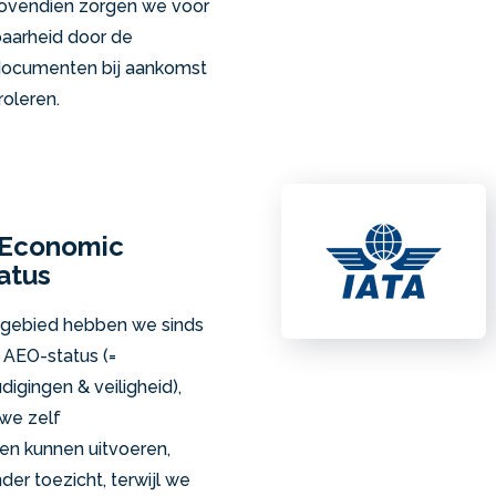
Bovendien zorgen we voor
baarheid door de
documenten bij aankomst
roleren.
 Economic
atus
it gebied hebben we sinds
 AEO-status (=
gingen & veiligheid),
we zelf
en kunnen uitvoeren,
der toezicht, terwijl we