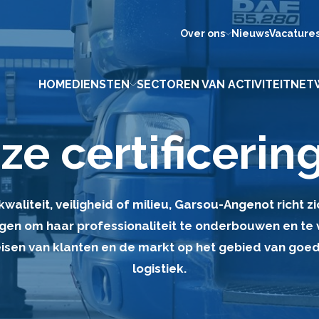
Over ons
Nieuws
Vacature
HOME
DIENSTEN
SECTOREN VAN ACTIVITEIT
NET
ze certificerin
waliteit, veiligheid of milieu, Garsou-Angenot richt zi
ingen om haar professionaliteit te onderbouwen en te
sen van klanten en de markt op het gebied van goe
logistiek.