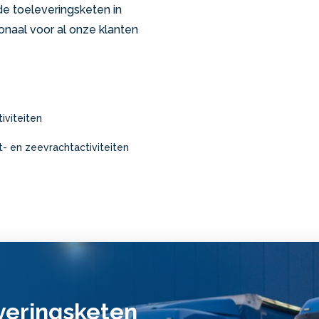
de toeleveringsketen in
onaal voor al onze klanten
iviteiten
t- en zeevrachtactiviteiten
veringsketen