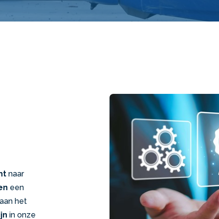
ht
naar
en
een
 aan het
jn
in onze