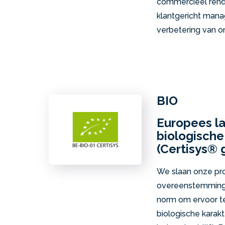
commercieel rend
klantgericht man
verbetering van o
BIO
Europees la
biologisch
(Certisys® 
We slaan onze pr
overeenstemming 
norm om ervoor te
biologische karak