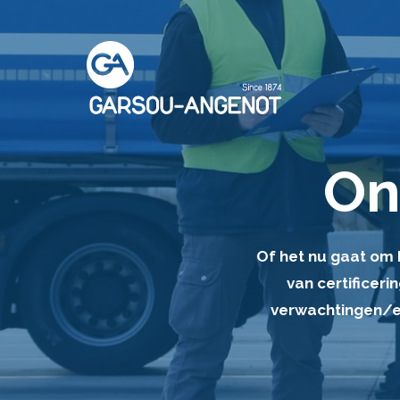
On
Of het nu gaat om k
van certificer
verwachtingen/ei