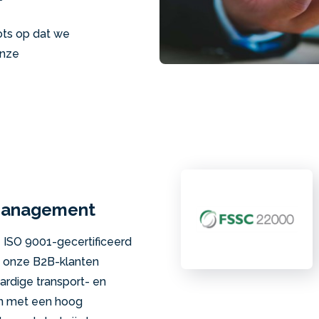
rots op dat we
onze
management
e ISO 9001-gecertificeerd
 onze B2B-klanten
rdige transport- en
en met een hoog