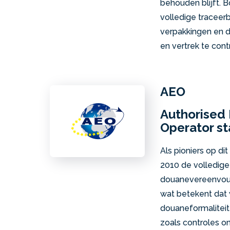
behouden blijft. 
volledige traceer
verpakkingen en 
en vertrek te cont
AEO
Authorised
Operator st
Als pioniers op d
2010 de volledige
douanevereenvoudi
wat betekent dat 
douaneformaliteit
zoals controles on