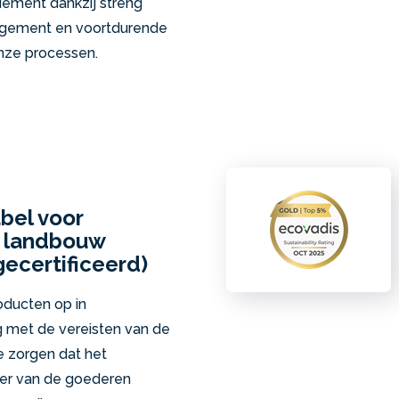
ement dankzij streng
agement en voortdurende
nze processen.
bel voor
e landbouw
gecertificeerd)
oducten op in
met de vereisten van de
 zorgen dat het
ter van de goederen