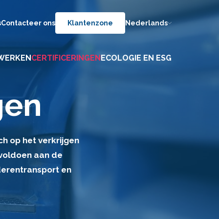
s
Contacteer ons
Klantenzone
Nederlands
WERKEN
CERTIFICERINGEN
ECOLOGIE EN ESG
gen
ch op het verkrijgen
 voldoen aan de
derentransport en