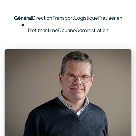
Général
Direction
Transport
Logistique
Fret aérien
Fret maritime
Douane
Administration